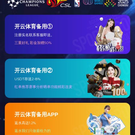
工程案例
深圳哈尔滨工业大学
工程案例
凤岗都市智谷
工程案例
广州地铁7号线
工程案例
最新动态
Latest News
2026
-
02-27
夹层玻璃系列四--夹层玻璃中的“特种兵”...
一、防紫外线夹层玻璃此种玻璃常用的中间膜材料有PVB、